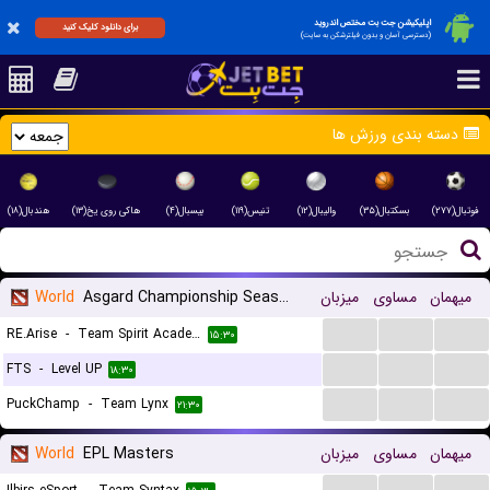
اپلیکیشن جت بت مختص اندروید
برای دانلود کلیک کنید
(دسترسی آسان و بدون فیلترشکن به سایت)
دسته بندی ورزش ها
فوتبال(۲۷۷)
بسکتبال(۳۵)
والیبال(۱۲)
تنیس(۱۱۹)
بیسبال(۴)
هاکی روی یخ(۱۳)
هندبال(۱۸)
میهمان
مساوی
میزبان
Asgard Championship Season
World
...
...
...
RE.Arise
-
Team Spirit Academy
۱۵:۳۰
...
...
...
FTS
-
Level UP
۱۸:۳۰
...
...
...
PuckChamp
-
Team Lynx
۲۱:۳۰
میهمان
مساوی
میزبان
EPL Masters
World
...
...
...