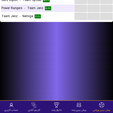
Ilbirs eSport
-
Team Syntax
۱۵:۳۰
...
...
...
Power Rangers
-
Team Jenz
۱۸:۳۰
...
...
...
Team Jenz
-
Nemiga
۲۱:۳۰
پیش بینی ورزشی
پیش بینی زنده
نتایج زنده
کازینو آنلاین
حساب کاربری