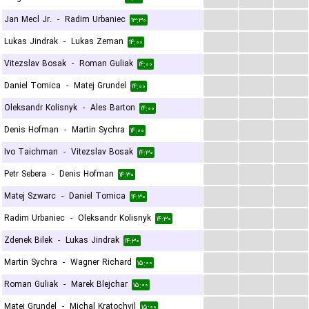
...
...
...
Jan Mecl Jr.
-
Radim Urbaniec
۱۳:۳۰
...
...
...
Lukas Jindrak
-
Lukas Zeman
۱۴:۰۰
...
...
...
Vitezslav Bosak
-
Roman Guliak
۱۴:۰۰
...
...
...
Daniel Tomica
-
Matej Grundel
۱۴:۰۰
...
...
...
Oleksandr Kolisnyk
-
Ales Barton
۱۴:۰۰
...
...
...
Denis Hofman
-
Martin Sychra
۱۴:۰۰
...
...
...
Ivo Taichman
-
Vitezslav Bosak
۱۴:۳۰
...
...
...
Petr Sebera
-
Denis Hofman
۱۴:۳۰
...
...
...
Matej Szwarc
-
Daniel Tomica
۱۴:۳۰
...
...
...
Radim Urbaniec
-
Oleksandr Kolisnyk
۱۴:۳۰
...
...
...
Zdenek Bilek
-
Lukas Jindrak
۱۴:۳۰
...
...
...
Martin Sychra
-
Wagner Richard
۱۵:۰۰
...
...
...
Roman Guliak
-
Marek Blejchar
۱۵:۰۰
...
...
...
Matej Grundel
-
Michal Kratochvil
۱۵:۰۰