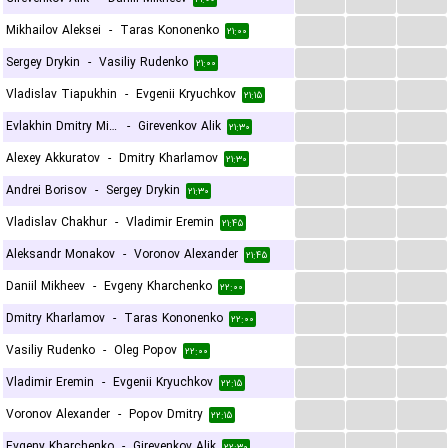
...
...
...
Mikhailov Aleksei
-
Taras Kononenko
۲۱:۰۰
...
...
...
Sergey Drykin
-
Vasiliy Rudenko
۲۱:۰۰
...
...
...
Vladislav Tiapukhin
-
Evgenii Kryuchkov
۲۱:۱۵
...
...
...
Evlakhin Dmitry Mikhailovich
-
Girevenkov Alik
۲۱:۳۰
...
...
...
Alexey Akkuratov
-
Dmitry Kharlamov
۲۱:۳۰
...
...
...
Andrei Borisov
-
Sergey Drykin
۲۱:۳۰
...
...
...
Vladislav Chakhur
-
Vladimir Eremin
۲۱:۴۵
...
...
...
Aleksandr Monakov
-
Voronov Alexander
۲۱:۴۵
...
...
...
Daniil Mikheev
-
Evgeny Kharchenko
۲۲:۰۰
...
...
...
Dmitry Kharlamov
-
Taras Kononenko
۲۲:۰۰
...
...
...
Vasiliy Rudenko
-
Oleg Popov
۲۲:۰۰
...
...
...
Vladimir Eremin
-
Evgenii Kryuchkov
۲۲:۱۵
...
...
...
Voronov Alexander
-
Popov Dmitry
۲۲:۱۵
...
...
...
Evgeny Kharchenko
-
Girevenkov Alik
۲۲:۳۰