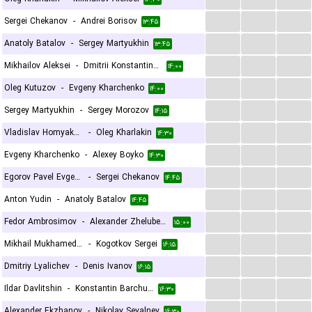
...
...
...
Sergei Chekanov
-
Andrei Borisov
۱۳:۴۵
...
...
...
Anatoly Batalov
-
Sergey Martyukhin
۱۳:۴۵
...
...
...
Mikhailov Aleksei
-
Dmitrii Konstantinov
۱۴:۰۰
...
...
...
Oleg Kutuzov
-
Evgeny Kharchenko
۱۴:۰۰
...
...
...
Sergey Martyukhin
-
Sergey Morozov
۱۴:۱۵
...
...
...
Vladislav Homyakov
-
Oleg Kharlakin
۱۴:۳۰
...
...
...
Evgeny Kharchenko
-
Alexey Boyko
۱۴:۳۰
...
...
...
Egorov Pavel Evgenevich
-
Sergei Chekanov
۱۴:۴۵
...
...
...
Anton Yudin
-
Anatoly Batalov
۱۴:۴۵
...
...
...
Fedor Ambrosimov
-
Alexander Zhelubenkov
۱۵:۰۰
...
...
...
Mikhail Mukhamedzhanov
-
Kogotkov Sergei
۱۶:۱۵
...
...
...
Dmitriy Lyalichev
-
Denis Ivanov
۱۶:۱۵
...
...
...
Ildar Davlitshin
-
Konstantin Barchukov
۱۶:۳۰
...
...
...
Alexander Ekzhanov
-
Nikolay Sevalnev
۱۶:۳۰