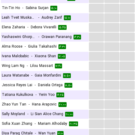
...
...
...
Tin-Tin Ho
-
Sabina Surjan
۱۵:۱۰
...
...
...
Leah Tveit Muskantor
-
Audrey Zarif
۱۵:۱۰
...
...
...
Elena Zaharia
-
Debora Vivarelli
۱۵:۴۵
...
...
...
Yashaswini Ghorpade
-
Orawan Paranang
۱۶:۳۰
...
...
...
Alma Roose
-
Giulia Takahashi
۱۶:۳۰
...
...
...
Ivana Malobabic
-
Xiaona Shan
۱۷:۰۵
...
...
...
Wing Lam Ng
-
Lilou Massart
۱۷:۴۰
...
...
...
Laura Watanabe
-
Gaia Monfardini
۱۸:۵۰
...
...
...
Jessica Reyes Lai
-
Daniela Ortega
۱۸:۵۰
...
...
...
Tatiana Kukulkova
-
Yerin Yoo
۱۹:۲۵
...
...
...
Zhao Yun Tan
-
Hana Arapovic
۲۰:۰۰
...
...
...
Sally Moyland
-
Li Sian Alice Chang
۲۰:۰۰
...
...
...
Sofia Xuan Zhang
-
Mariam Alhodaby
۲۰:۳۵
...
...
...
Diya Parag Chitale
-
Wan Yuan
۲۱:۱۰