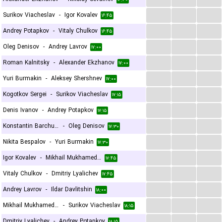
...
...
...
Surikov Viacheslav
-
Igor Kovalev
۱۶:۴۵
...
...
...
Andrey Potapkov
-
Vitaly Chulkov
۱۶:۴۵
...
...
...
Oleg Denisov
-
Andrey Lavrov
۱۷:۰۰
...
...
...
Roman Kalnitsky
-
Alexander Ekzhanov
۱۷:۰۰
...
...
...
Yuri Burmakin
-
Aleksey Shershnev
۱۷:۰۰
...
...
...
Kogotkov Sergei
-
Surikov Viacheslav
۱۷:۱۵
...
...
...
Denis Ivanov
-
Andrey Potapkov
۱۷:۱۵
...
...
...
Konstantin Barchukov
-
Oleg Denisov
۱۷:۳۰
...
...
...
Nikita Bespalov
-
Yuri Burmakin
۱۷:۳۰
...
...
...
Igor Kovalev
-
Mikhail Mukhamedzhanov
۱۷:۴۵
...
...
...
Vitaly Chulkov
-
Dmitriy Lyalichev
۱۷:۴۵
...
...
...
Andrey Lavrov
-
Ildar Davlitshin
۱۸:۰۰
...
...
...
Mikhail Mukhamedzhanov
-
Surikov Viacheslav
۱۸:۱۵
...
...
...
Dmitriy Lyalichev
-
Andrey Potapkov
۱۸:۱۵