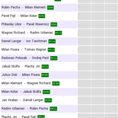
...
...
...
Robin Pacha
-
Milan Klement
۲۱:۳۰
...
...
...
Pavel Fojt
-
Milan Kolar
۲۱:۳۰
...
...
...
Prikasky Libor
-
Pavel Wawrosz
۲۱:۳۰
...
...
...
Wagner Richard
-
Radim Urbaniec
۲۲:۰۰
...
...
...
Daniel Langer
-
Ivo Taichman
۲۲:۰۰
...
...
...
Milan Fisera
-
Tomas Regner
۲۲:۰۰
...
...
...
Radovan Polasek
-
Ondrej Paril
۲۲:۰۰
...
...
...
Jakub Stolfa
-
Plachy Jiri
۲۲:۰۰
...
...
...
Julius Didi
-
Milan Fisera
۲۲:۳۰
...
...
...
Milan Klement
-
Wagner Richard
۲۲:۳۰
...
...
...
Milan Kolar
-
Jakub Stolfa
۲۲:۳۰
...
...
...
Jan Hrabec
-
Daniel Langer
۲۲:۳۰
...
...
...
Radim Urbaniec
-
Robin Pacha
۲۳:۰۰
...
...
...
Plachy Jiri
-
Pavel Fojt
۲۳:۰۰