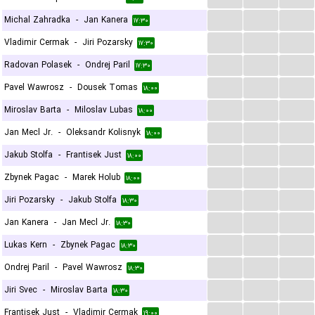
...
...
...
Michal Zahradka
-
Jan Kanera
۱۷:۳۰
...
...
...
Vladimir Cermak
-
Jiri Pozarsky
۱۷:۳۰
...
...
...
Radovan Polasek
-
Ondrej Paril
۱۷:۳۰
...
...
...
Pavel Wawrosz
-
Dousek Tomas
۱۸:۰۰
...
...
...
Miroslav Barta
-
Miloslav Lubas
۱۸:۰۰
...
...
...
Jan Mecl Jr.
-
Oleksandr Kolisnyk
۱۸:۰۰
...
...
...
Jakub Stolfa
-
Frantisek Just
۱۸:۰۰
...
...
...
Zbynek Pagac
-
Marek Holub
۱۸:۰۰
...
...
...
Jiri Pozarsky
-
Jakub Stolfa
۱۸:۳۰
...
...
...
Jan Kanera
-
Jan Mecl Jr.
۱۸:۳۰
...
...
...
Lukas Kern
-
Zbynek Pagac
۱۸:۳۰
...
...
...
Ondrej Paril
-
Pavel Wawrosz
۱۸:۳۰
...
...
...
Jiri Svec
-
Miroslav Barta
۱۸:۳۰
...
...
...
Frantisek Just
-
Vladimir Cermak
۱۹:۰۰