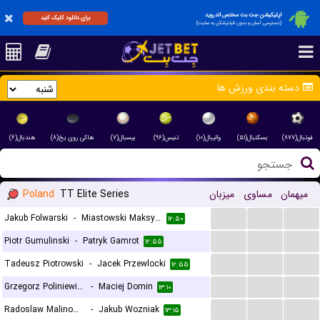
اپلیکیشن جت بت مختص اندروید
برای دانلود کلیک کنید
(دسترسی آسان و بدون فیلترشکن به سایت)
دسته بندی ورزش ها
فوتبال(۸۷۷)
بسکتبال(۵۱)
والیبال(۱۰)
تنیس(۹۶)
بیسبال(۷)
هاکی روی یخ(۸)
هندبال(۶)
Poland
TT Elite Series
میزبان
مساوی
میهمان
...
...
...
Jakub Folwarski
-
Miastowski Maksymilian
۱۲:۵۰
...
...
...
Piotr Gumulinski
-
Patryk Gamrot
۱۲:۵۵
...
...
...
Tadeusz Piotrowski
-
Jacek Przewlocki
۱۲:۵۵
...
...
...
Grzegorz Poliniewicz
-
Maciej Domin
۱۳:۱۰
...
...
...
Radoslaw Malinowski
-
Jakub Wozniak
۱۳:۱۵