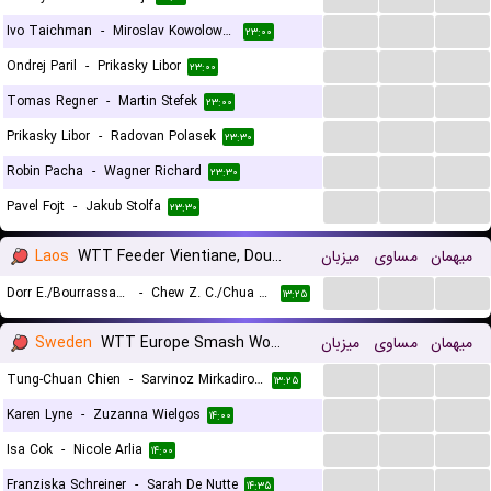
...
...
...
Ivo Taichman
-
Miroslav Kowolowski
۲۳:۰۰
...
...
...
Ondrej Paril
-
Prikasky Libor
۲۳:۰۰
...
...
...
Tomas Regner
-
Martin Stefek
۲۳:۰۰
...
...
...
Prikasky Libor
-
Radovan Polasek
۲۳:۳۰
...
...
...
Robin Pacha
-
Wagner Richard
۲۳:۳۰
...
...
...
Pavel Fojt
-
Jakub Stolfa
۲۳:۳۰
Laos
WTT Feeder Vientiane, Doubles
میزبان
مساوی
میهمان
...
...
...
Dorr E./Bourrassaud F.
-
Chew Z. C./Chua J.S.H.
۱۳:۲۵
Sweden
WTT Europe Smash Women
میزبان
مساوی
میهمان
...
...
...
Tung-Chuan Chien
-
Sarvinoz Mirkadirova
۱۳:۲۵
...
...
...
Karen Lyne
-
Zuzanna Wielgos
۱۴:۰۰
...
...
...
Isa Cok
-
Nicole Arlia
۱۴:۰۰
...
...
...
Franziska Schreiner
-
Sarah De Nutte
۱۴:۳۵