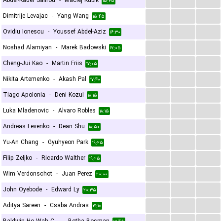
Abdel-Kader Salifou
-
Maciej Kubik
۱۵:۴۵
...
...
...
Dimitrije Levajac
-
Yang Wang
۱۵:۴۵
...
...
...
Ovidiu Ionescu
-
Youssef Abdel-Aziz
۱۶:۳۰
...
...
...
Noshad Alamiyan
-
Marek Badowski
۱۷:۰۵
...
...
...
Cheng-Jui Kao
-
Martin Friis
۱۷:۰۵
...
...
...
Nikita Artemenko
-
Akash Pal
۱۷:۴۰
...
...
...
Tiago Apolonia
-
Deni Kozul
۱۸:۱۵
...
...
...
Luka Mladenovic
-
Alvaro Robles
۱۸:۱۵
...
...
...
Andreas Levenko
-
Dean Shu
۱۸:۵۰
...
...
...
Yu-An Chang
-
Gyuhyeon Park
۱۹:۲۵
...
...
...
Filip Zeljko
-
Ricardo Walther
۱۹:۲۵
...
...
...
Wim Verdonschot
-
Juan Perez
۲۰:۰۰
...
...
...
John Oyebode
-
Edward Ly
۲۰:۳۵
...
...
...
Aditya Sareen
-
Csaba Andras
۲۱:۱۰
...
...
...