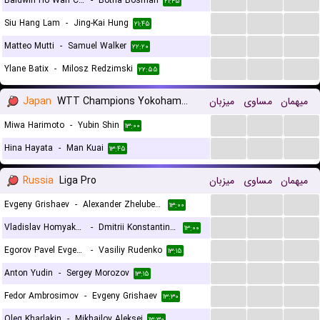
Baldwin Ho Wah Chan
-
Botha Bosman
۲۱:۴۵
...
...
...
Siu Hang Lam
-
Jing-Kai Hung
۲۱:۴۵
...
...
...
Matteo Mutti
-
Samuel Walker
۲۲:۲۰
...
...
...
Ylane Batix
-
Milosz Redzimski
۲۲:۵۵
Japan
WTT Champions Yokohama Women
میزبان
مساوی
میهمان
...
...
...
Miwa Harimoto
-
Yubin Shin
۱۳:۰۰
...
...
...
Hina Hayata
-
Man Kuai
۱۳:۴۵
Russia
Liga Pro
میزبان
مساوی
میهمان
...
...
...
Evgeny Grishaev
-
Alexander Zhelubenkov
۱۳:۰۰
...
...
...
Vladislav Homyakov
-
Dmitrii Konstantinov
۱۳:۰۰
...
...
...
Egorov Pavel Evgenevich
-
Vasiliy Rudenko
۱۳:۱۵
...
...
...
Anton Yudin
-
Sergey Morozov
۱۳:۱۵
...
...
...
Fedor Ambrosimov
-
Evgeny Grishaev
۱۳:۳۰
...
...
...
Oleg Kharlakin
-
Mikhailov Aleksei
۱۳:۳۰