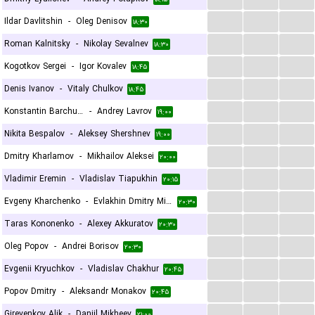
...
...
...
Ildar Davlitshin
-
Oleg Denisov
۱۸:۳۰
...
...
...
Roman Kalnitsky
-
Nikolay Sevalnev
۱۸:۳۰
...
...
...
Kogotkov Sergei
-
Igor Kovalev
۱۸:۴۵
...
...
...
Denis Ivanov
-
Vitaly Chulkov
۱۸:۴۵
...
...
...
Konstantin Barchukov
-
Andrey Lavrov
۱۹:۰۰
...
...
...
Nikita Bespalov
-
Aleksey Shershnev
۱۹:۰۰
...
...
...
Dmitry Kharlamov
-
Mikhailov Aleksei
۲۰:۰۰
...
...
...
Vladimir Eremin
-
Vladislav Tiapukhin
۲۰:۱۵
...
...
...
Evgeny Kharchenko
-
Evlakhin Dmitry Mikhailovich
۲۰:۳۰
...
...
...
Taras Kononenko
-
Alexey Akkuratov
۲۰:۳۰
...
...
...
Oleg Popov
-
Andrei Borisov
۲۰:۳۰
...
...
...
Evgenii Kryuchkov
-
Vladislav Chakhur
۲۰:۴۵
...
...
...
Popov Dmitry
-
Aleksandr Monakov
۲۰:۴۵
...
...
...
Girevenkov Alik
-
Daniil Mikheev
۲۱:۰۰