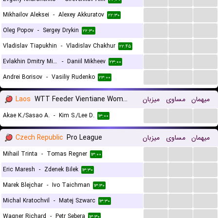
...
...
...
Mikhailov Aleksei
-
Alexey Akkuratov
۲۲:۳۰
...
...
...
Oleg Popov
-
Sergey Drykin
۲۲:۳۰
...
...
...
Vladislav Tiapukhin
-
Vladislav Chakhur
۲۲:۴۵
...
...
...
Evlakhin Dmitry Mikhailovich
-
Daniil Mikheev
۲۳:۰۰
...
...
...
Andrei Borisov
-
Vasiliy Rudenko
۲۳:۰۰
Laos
WTT Feeder Vientiane Women, Doubles
میزبان
مساوی
میهمان
...
...
...
Akae K./Sasao A.
-
Kim S./Lee D.
۱۳:۰۰
Czech Republic
Pro League
میزبان
مساوی
میهمان
...
...
...
Mihail Trinta
-
Tomas Regner
۱۳:۰۰
...
...
...
Eric Maresh
-
Zdenek Bilek
۱۳:۳۰
...
...
...
Marek Blejchar
-
Ivo Taichman
۱۳:۳۰
...
...
...
Michal Kratochvil
-
Matej Szwarc
۱۳:۳۰
...
...
...
Wagner Richard
-
Petr Sebera
۱۳:۳۰