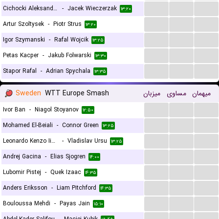
...
...
...
Cichocki Aleksander
-
Jacek Wieczerzak
۱۳:۲۰
...
...
...
Artur Szoltysek
-
Piotr Strus
۱۳:۲۰
...
...
...
Igor Szymanski
-
Rafal Wojcik
۱۳:۲۵
...
...
...
Petas Kacper
-
Jakub Folwarski
۱۳:۳۰
...
...
...
Stapor Rafal
-
Adrian Spychala
۱۳:۳۵
Sweden
WTT Europe Smash
میزبان
مساوی
میهمان
...
...
...
Ivor Ban
-
Niagol Stoyanov
۱۲:۵۰
...
...
...
Mohamed El-Beiali
-
Connor Green
۱۳:۲۵
...
...
...
Leonardo Kenzo Iizuka
-
Vladislav Ursu
۱۳:۲۵
...
...
...
Andrej Gacina
-
Elias Sjogren
۱۴:۰۰
...
...
...
Lubomir Pistej
-
Quek Izaac
۱۴:۳۵
...
...
...
Anders Eriksson
-
Liam Pitchford
۱۴:۳۵
...
...
...
Bouloussa Mehdi
-
Payas Jain
۱۵:۱۰
...
...
...