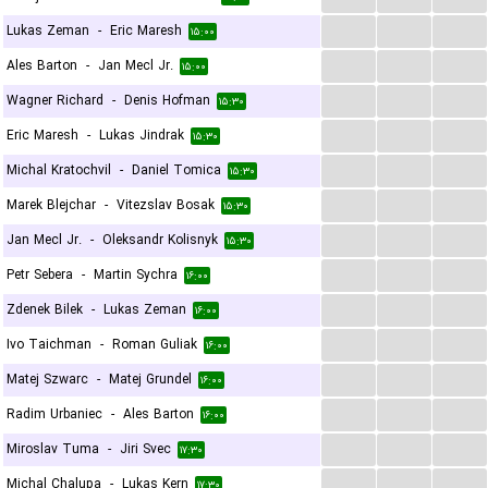
...
...
...
Lukas Zeman
-
Eric Maresh
۱۵:۰۰
...
...
...
Ales Barton
-
Jan Mecl Jr.
۱۵:۰۰
...
...
...
Wagner Richard
-
Denis Hofman
۱۵:۳۰
...
...
...
Eric Maresh
-
Lukas Jindrak
۱۵:۳۰
...
...
...
Michal Kratochvil
-
Daniel Tomica
۱۵:۳۰
...
...
...
Marek Blejchar
-
Vitezslav Bosak
۱۵:۳۰
...
...
...
Jan Mecl Jr.
-
Oleksandr Kolisnyk
۱۵:۳۰
...
...
...
Petr Sebera
-
Martin Sychra
۱۶:۰۰
...
...
...
Zdenek Bilek
-
Lukas Zeman
۱۶:۰۰
...
...
...
Ivo Taichman
-
Roman Guliak
۱۶:۰۰
...
...
...
Matej Szwarc
-
Matej Grundel
۱۶:۰۰
...
...
...
Radim Urbaniec
-
Ales Barton
۱۶:۰۰
...
...
...
Miroslav Tuma
-
Jiri Svec
۱۷:۳۰
...
...
...
Michal Chalupa
-
Lukas Kern
۱۷:۳۰