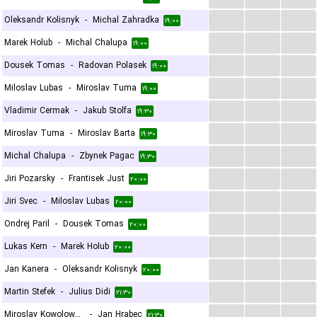
...
...
...
Oleksandr Kolisnyk
-
Michal Zahradka
۱۹:۰۰
...
...
...
Marek Holub
-
Michal Chalupa
۱۹:۰۰
...
...
...
Dousek Tomas
-
Radovan Polasek
۱۹:۰۰
...
...
...
Miloslav Lubas
-
Miroslav Tuma
۱۹:۰۰
...
...
...
Vladimir Cermak
-
Jakub Stolfa
۱۹:۳۰
...
...
...
Miroslav Tuma
-
Miroslav Barta
۱۹:۳۰
...
...
...
Michal Chalupa
-
Zbynek Pagac
۱۹:۳۰
...
...
...
Jiri Pozarsky
-
Frantisek Just
۲۰:۰۰
...
...
...
Jiri Svec
-
Miloslav Lubas
۲۰:۰۰
...
...
...
Ondrej Paril
-
Dousek Tomas
۲۰:۰۰
...
...
...
Lukas Kern
-
Marek Holub
۲۰:۰۰
...
...
...
Jan Kanera
-
Oleksandr Kolisnyk
۲۰:۰۰
...
...
...
Martin Stefek
-
Julius Didi
۲۱:۳۰
...
...
...
Miroslav Kowolowski
-
Jan Hrabec
۲۱:۳۰