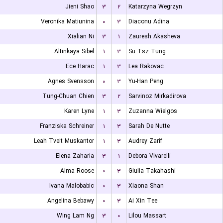
Jieni Shao
۳
۲
Katarzyna Wegrzyn
Veronika Matiunina
۰
۳
Diaconu Adina
Xialian Ni
۳
۱
Zauresh Akasheva
Altinkaya Sibel
۱
۳
Su Tsz Tung
Ece Harac
۱
۳
Lea Rakovac
Agnes Svensson
۰
۳
Yu-Han Peng
Tung-Chuan Chien
۳
۲
Sarvinoz Mirkadirova
Karen Lyne
۱
۳
Zuzanna Wielgos
Franziska Schreiner
۱
۳
Sarah De Nutte
Leah Tveit Muskantor
۱
۳
Audrey Zarif
Elena Zaharia
۳
۱
Debora Vivarelli
Alma Roose
۰
۳
Giulia Takahashi
Ivana Malobabic
۰
۳
Xiaona Shan
Angelina Bebawy
۰
۳
Ai Xin Tee
Wing Lam Ng
۳
۰
Lilou Massart