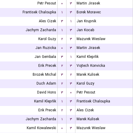
Petr Pesout
۰
۳
Martin Jirasek
Frantisek Chaloupka
۱
۳
Borek Moravec
Ales Cizek
۳
۱
Jan Krupnik
Jachym Zacharda
۱
۳
Jan Kocab
Karol Guzy
۲
۳
Mazurek Wieslaw
Jan Ruzicka
۰
۳
Martin Jirasek
Jan Gembala
۳
۱
Kamil Kleprlik
Erik Precek
۲
۳
Vojtech Konvicka
Brozek Michal
۳
۲
Marek Kulisek
Duch Adam
۲
۳
Karol Guzy
David Hons
۳
۰
Petr Pesout
Kamil Kleprlik
۱
۳
Frantisek Chaloupka
Erik Precek
۲
۳
Ales Cizek
Jachym Zacharda
۱
۳
Marek Kulisek
Kamil Kowalewski
۰
۳
Mazurek Wieslaw