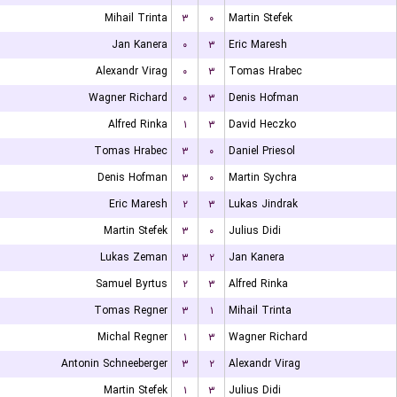
Mihail Trinta
۳
۰
Martin Stefek
Jan Kanera
۰
۳
Eric Maresh
Alexandr Virag
۰
۳
Tomas Hrabec
Wagner Richard
۰
۳
Denis Hofman
Alfred Rinka
۱
۳
David Heczko
Tomas Hrabec
۳
۰
Daniel Priesol
Denis Hofman
۳
۰
Martin Sychra
Eric Maresh
۲
۳
Lukas Jindrak
Martin Stefek
۳
۰
Julius Didi
Lukas Zeman
۳
۲
Jan Kanera
Samuel Byrtus
۲
۳
Alfred Rinka
Tomas Regner
۳
۱
Mihail Trinta
Michal Regner
۱
۳
Wagner Richard
Antonin Schneeberger
۳
۲
Alexandr Virag
Martin Stefek
۱
۳
Julius Didi