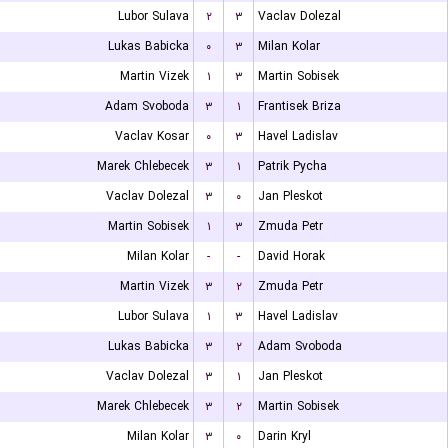
Lubor Sulava
۲
۳
Vaclav Dolezal
Lukas Babicka
۰
۳
Milan Kolar
Martin Vizek
۱
۳
Martin Sobisek
Adam Svoboda
۳
۱
Frantisek Briza
Vaclav Kosar
۰
۳
Havel Ladislav
Marek Chlebecek
۳
۱
Patrik Pycha
Vaclav Dolezal
۳
۰
Jan Pleskot
Martin Sobisek
۱
۳
Zmuda Petr
Milan Kolar
-
-
David Horak
Martin Vizek
۳
۲
Zmuda Petr
Lubor Sulava
۱
۳
Havel Ladislav
Lukas Babicka
۳
۲
Adam Svoboda
Vaclav Dolezal
۳
۱
Jan Pleskot
Marek Chlebecek
۳
۲
Martin Sobisek
Milan Kolar
۳
۰
Darin Kryl