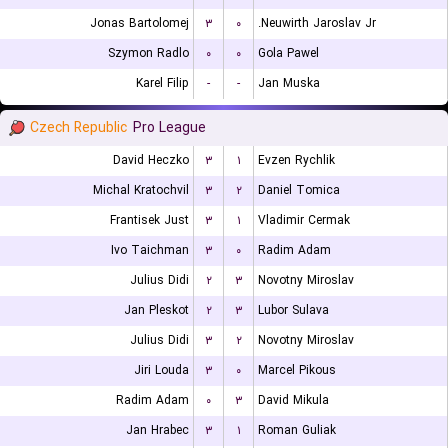
Jonas Bartolomej
۳
۰
Neuwirth Jaroslav Jr.
Szymon Radlo
۰
۰
Gola Pawel
Karel Filip
-
-
Jan Muska
Czech Republic
Pro League
David Heczko
۳
۱
Evzen Rychlik
Michal Kratochvil
۳
۲
Daniel Tomica
Frantisek Just
۳
۱
Vladimir Cermak
Ivo Taichman
۳
۰
Radim Adam
Julius Didi
۲
۳
Novotny Miroslav
Jan Pleskot
۲
۳
Lubor Sulava
Julius Didi
۳
۲
Novotny Miroslav
Jiri Louda
۳
۰
Marcel Pikous
Radim Adam
۰
۳
David Mikula
Jan Hrabec
۳
۱
Roman Guliak