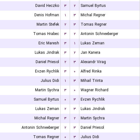
David Heczko
۳
۲
Samuel Byrtus
Denis Hofman
۱
۳
Michal Regner
Martin Stefek
۲
۳
Tomas Regner
Tomas Hrabec
۳
۲
Antonin Schneeberger
Eric Maresh
۳
۱
Lukas Zeman
Lukas Jindrak
۳
۲
Jan Kanera
Daniel Priesol
۲
۳
Alexandr Virag
Evzen Rychlik
۳
۰
Alfred Rinka
Julius Didi
۱
۳
Mihail Trinta
Martin Sychra
۳
۰
Wagner Richard
Samuel Byrtus
۰
۳
Evzen Rychlik
Lukas Zeman
۲
۳
Lukas Jindrak
Michal Regner
۳
۲
Martin Sychra
Antonin Schneeberger
۲
۳
Daniel Priesol
Tomas Regner
۰
۳
Julius Didi