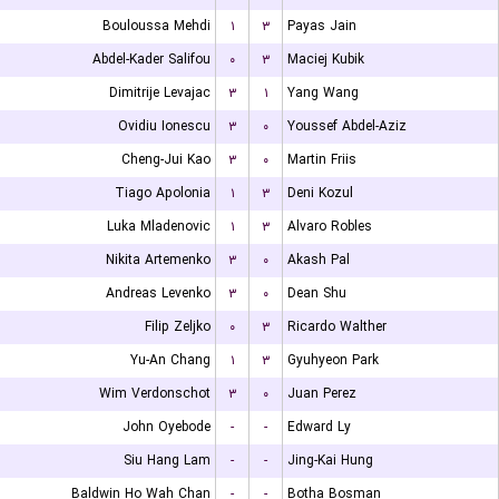
Bouloussa Mehdi
۱
۳
Payas Jain
Abdel-Kader Salifou
۰
۳
Maciej Kubik
Dimitrije Levajac
۳
۱
Yang Wang
Ovidiu Ionescu
۳
۰
Youssef Abdel-Aziz
Cheng-Jui Kao
۳
۰
Martin Friis
Tiago Apolonia
۱
۳
Deni Kozul
Luka Mladenovic
۱
۳
Alvaro Robles
Nikita Artemenko
۳
۰
Akash Pal
Andreas Levenko
۳
۰
Dean Shu
Filip Zeljko
۰
۳
Ricardo Walther
Yu-An Chang
۱
۳
Gyuhyeon Park
Wim Verdonschot
۳
۰
Juan Perez
John Oyebode
-
-
Edward Ly
Siu Hang Lam
-
-
Jing-Kai Hung
Baldwin Ho Wah Chan
-
-
Botha Bosman