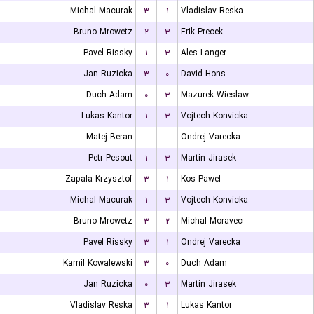
Michal Macurak
۳
۱
Vladislav Reska
Bruno Mrowetz
۲
۳
Erik Precek
Pavel Rissky
۱
۳
Ales Langer
Jan Ruzicka
۳
۰
David Hons
Duch Adam
۰
۳
Mazurek Wieslaw
Lukas Kantor
۱
۳
Vojtech Konvicka
Matej Beran
-
-
Ondrej Varecka
Petr Pesout
۱
۳
Martin Jirasek
Zapala Krzysztof
۳
۱
Kos Pawel
Michal Macurak
۱
۳
Vojtech Konvicka
Bruno Mrowetz
۳
۲
Michal Moravec
Pavel Rissky
۳
۱
Ondrej Varecka
Kamil Kowalewski
۳
۰
Duch Adam
Jan Ruzicka
۰
۳
Martin Jirasek
Vladislav Reska
۳
۱
Lukas Kantor