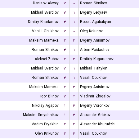
Denisov Alexey
۳
۰
Roman Sitnikov
Mikhail Sverdlov
۳
۱
Evgeny Ledyaev
Dmitry Kharlamov
۳
۱
Robert Agababyan
Vasilii Obukhov
۳
۰
Oleg Kolunov
Maksim Mameka
۲
۳
Evgeny Anisimov
Roman Sitnikov
۳
۱
Artem Poidashev
Aleksei Zubov
۲
۳
Dmitriy Kugurushev
Mikhail Sverdlov
۳
۱
Mikhail Taltykin
Roman Sitnikov
۳
۱
Vasilii Obukhov
Maksim Mameka
۲
۳
Evgeny Anisimov
Igor Blinov
۳
۲
Vladimir Zhigalov
Nikolay Agapov
۱
۳
Evgeny Voronkov
Maksim Smyshnikov
۱
۳
Alexander Gribkov
Vadim Pryakhin
۲
۳
Alexander Khurudzhi
Oleh Krikunov
۲
۳
Vasilii Obukhov