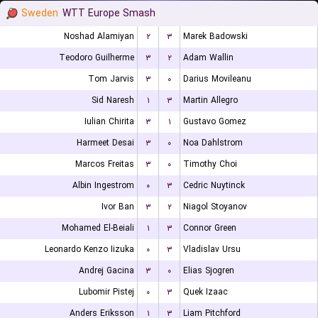
Sweden
WTT Europe Smash
Noshad Alamiyan
۲
۳
Marek Badowski
Teodoro Guilherme
۳
۲
Adam Wallin
Tom Jarvis
۳
۰
Darius Movileanu
Sid Naresh
۱
۳
Martin Allegro
Iulian Chirita
۳
۱
Gustavo Gomez
Harmeet Desai
۳
۰
Noa Dahlstrom
Marcos Freitas
۳
۰
Timothy Choi
Albin Ingestrom
۰
۳
Cedric Nuytinck
Ivor Ban
۳
۲
Niagol Stoyanov
Mohamed El-Beiali
۱
۳
Connor Green
Leonardo Kenzo Iizuka
۰
۳
Vladislav Ursu
Andrej Gacina
۳
۰
Elias Sjogren
Lubomir Pistej
۰
۳
Quek Izaac
Anders Eriksson
۱
۳
Liam Pitchford