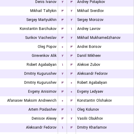
Denis Ivanov
۲
۳
Andrey Potapkov
Mikhail Taltykin
۳
۲
Mikhail Sverdlov
Sergey Martyukhin
۳
۲
Sergey Morozov
Konstantin Barchukov
۳
۱
Andrey Lavrov
Surikov Viacheslav
۳
۲
Mikhail Mukhamedzhanov
Oleg Popov
۰
۳
Andrei Borisov
Girevenkov Alik
۲
۳
Daniil Mikheev
Robert Agababyan
۱
۳
Aleksei Zubov
Dmitriy Kugurushev
۲
۳
Aleksandr Fedorov
Dmitriy Kugurushev
۳
۰
Robert Agababyan
Evgeny Anisimov
۳
۰
Evgeny Ledyaev
Afanasev Maksim Andreevich
۰
۳
Konstantin Olshakov
Artem Poidashev
۳
۱
Oleg Kolunov
Denisov Alexey
۳
۲
Vasilii Obukhov
Aleksandr Fedorov
۱
۳
Dmitry Kharlamov