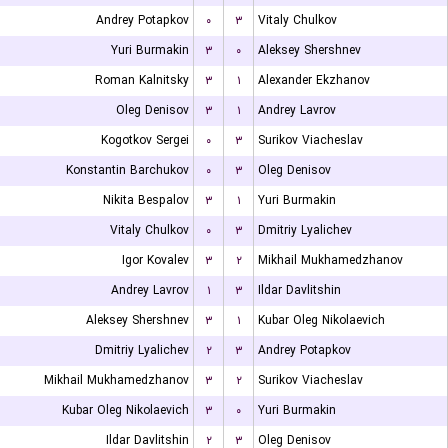
Andrey Potapkov
۰
۳
Vitaly Chulkov
Yuri Burmakin
۳
۰
Aleksey Shershnev
Roman Kalnitsky
۳
۱
Alexander Ekzhanov
Oleg Denisov
۳
۱
Andrey Lavrov
Kogotkov Sergei
۰
۳
Surikov Viacheslav
Konstantin Barchukov
۰
۳
Oleg Denisov
Nikita Bespalov
۳
۱
Yuri Burmakin
Vitaly Chulkov
۰
۳
Dmitriy Lyalichev
Igor Kovalev
۳
۲
Mikhail Mukhamedzhanov
Andrey Lavrov
۱
۳
Ildar Davlitshin
Aleksey Shershnev
۳
۱
Kubar Oleg Nikolaevich
Dmitriy Lyalichev
۲
۳
Andrey Potapkov
Mikhail Mukhamedzhanov
۳
۲
Surikov Viacheslav
Kubar Oleg Nikolaevich
۳
۰
Yuri Burmakin
Ildar Davlitshin
۲
۳
Oleg Denisov