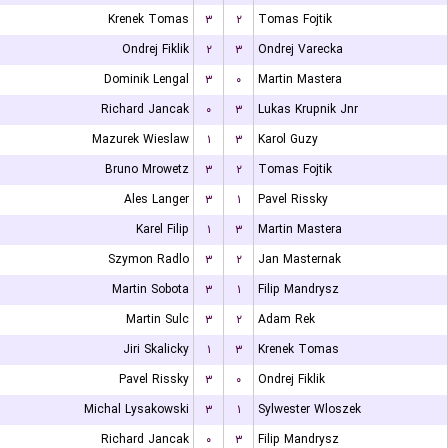
Krenek Tomas
۳
۲
Tomas Fojtik
Ondrej Fiklik
۲
۳
Ondrej Varecka
Dominik Lengal
۳
۰
Martin Mastera
Richard Jancak
۰
۳
Lukas Krupnik Jnr
Mazurek Wieslaw
۱
۳
Karol Guzy
Bruno Mrowetz
۳
۲
Tomas Fojtik
Ales Langer
۳
۱
Pavel Rissky
Karel Filip
۱
۳
Martin Mastera
Szymon Radlo
۳
۲
Jan Masternak
Martin Sobota
۳
۱
Filip Mandrysz
Martin Sulc
۳
۲
Adam Rek
Jiri Skalicky
۱
۳
Krenek Tomas
Pavel Rissky
۳
۰
Ondrej Fiklik
Michal Lysakowski
۳
۱
Sylwester Wloszek
Richard Jancak
۰
۳
Filip Mandrysz