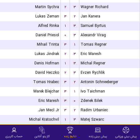
Martin Sychra
۲
۳
Wagner Richard
Lukas Zeman
۳
۲
Jan Kanera
Alfred Rinka
۱
۳
Samuel Byrtus
Daniel Priesol
۰
۳
Alexandr Virag
Mihail Trinta
۳
۱
Tomas Regner
Lukas Jindrak
۲
۳
Eric Maresh
Denis Hofman
۱
۳
Michal Regner
David Heczko
۲
۳
Evzen Rychlik
Tomas Hrabec
۳
۲
Antonin Schneeberger
Marek Blejchar
۳
۱
Ivo Taichman
Eric Maresh
۳
۰
Zdenek Bilek
Jan Mecl Jr.
۳
۲
Radim Urbaniec
Michal Kratochvil
۱
۳
Matej Szwarc
Wagner Richard
۳
۰
Petr Sebera
پیش بینی ورزشی
پیش بینی زنده
نتایج زنده
کازینو آنلاین
حساب کاربری
Daniel Tomica
۳
۱
Matej Grundel