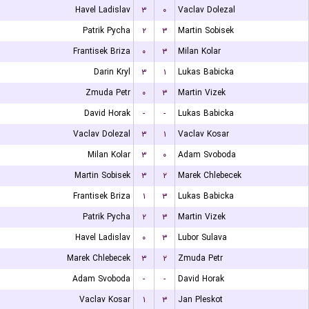
Havel Ladislav
۳
۰
Vaclav Dolezal
Patrik Pycha
۲
۳
Martin Sobisek
Frantisek Briza
۰
۳
Milan Kolar
Darin Kryl
۳
۱
Lukas Babicka
Zmuda Petr
۰
۳
Martin Vizek
David Horak
-
-
Lukas Babicka
Vaclav Dolezal
۳
۱
Vaclav Kosar
Milan Kolar
۳
۰
Adam Svoboda
Martin Sobisek
۳
۲
Marek Chlebecek
Frantisek Briza
۱
۳
Lukas Babicka
Patrik Pycha
۲
۳
Martin Vizek
Havel Ladislav
۰
۳
Lubor Sulava
Marek Chlebecek
۳
۲
Zmuda Petr
Adam Svoboda
-
-
David Horak
Vaclav Kosar
۱
۳
Jan Pleskot