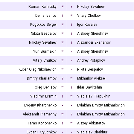
Roman Kalnitsky
۳
۰
Nikolay Sevalnev
Denis Ivanov
۱
۳
Vitaly Chulkov
Kogotkov Sergei
۳
۱
Igor Kovalev
Nikita Bespalov
۳
۱
Aleksey Shershnev
Nikolay Sevalnev
۳
۱
Alexander Ekzhanov
Yuri Burmakin
۳
۰
Aleksey Shershnev
Vitaly Chulkov
۳
۰
Andrey Potapkov
Kubar Oleg Nikolaevich
۳
۰
Nikita Bespalov
Dmitry Kharlamov
۲
۳
Mikhailov Aleksei
Oleg Denisov
۳
۱
Ildar Davlitshin
Vladimir Eremin
۱
۳
Vladislav Tiapukhin
Evgeny Kharchenko
-
-
Evlakhin Dmitry Mikhailovich
Aleksandr Pismenny
۳
۲
Evlakhin Dmitry Mikhailovich
Taras Kononenko
۱
۳
Alexey Akkuratov
Evgenii Kryuchkov
-
-
Vladislav Chakhur