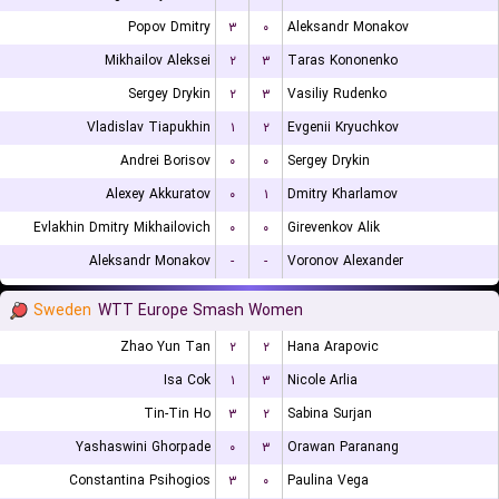
Popov Dmitry
۳
۰
Aleksandr Monakov
Mikhailov Aleksei
۲
۳
Taras Kononenko
Sergey Drykin
۲
۳
Vasiliy Rudenko
Vladislav Tiapukhin
۱
۲
Evgenii Kryuchkov
Andrei Borisov
۰
۰
Sergey Drykin
Alexey Akkuratov
۰
۱
Dmitry Kharlamov
Evlakhin Dmitry Mikhailovich
۰
۰
Girevenkov Alik
Aleksandr Monakov
-
-
Voronov Alexander
Sweden
WTT Europe Smash Women
Zhao Yun Tan
۲
۲
Hana Arapovic
Isa Cok
۱
۳
Nicole Arlia
Tin-Tin Ho
۳
۲
Sabina Surjan
Yashaswini Ghorpade
۰
۳
Orawan Paranang
Constantina Psihogios
۳
۰
Paulina Vega