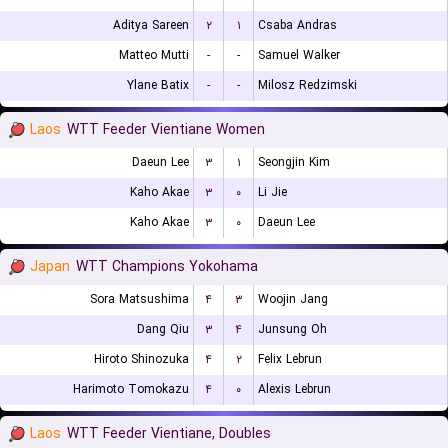
Aditya Sareen
۲
۱
Csaba Andras
Matteo Mutti
-
-
Samuel Walker
Ylane Batix
-
-
Milosz Redzimski
Laos
WTT Feeder Vientiane Women
Daeun Lee
۳
۱
Seongjin Kim
Kaho Akae
۳
۰
Li Jie
Kaho Akae
۳
۰
Daeun Lee
Japan
WTT Champions Yokohama
Sora Matsushima
۴
۳
Woojin Jang
Dang Qiu
۳
۴
Junsung Oh
Hiroto Shinozuka
۴
۲
Felix Lebrun
Harimoto Tomokazu
۴
۰
Alexis Lebrun
Laos
WTT Feeder Vientiane, Doubles