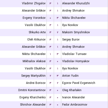
Vladimir Zhigalov
۳
۱
Alexander Khurudzhi
Alexander Gribkov
۳
۱
Andrey Shmakov
Evgeny Voronkov
۰
۳
Nikita Shchavelev
Vasilii Obukhov
۳
۱
Ilya Novikov
Shkurko Arte
۳
۲
Maksim Smyshnikov
Oleh Krikunov
۳
۱
Sergey Burov
Alexander Gribkov
۳
۱
Andrey Shmakov
Nikita Shchavelev
۱
۳
Vladislav Turnaev
Mikhailov Aleksei
۳
۰
Vladislav Homyakov
Vasilii Obukhov
۳
۱
Ilya Novikov
Sergey Martyukhin
۲
۳
Anton Yudin
Andrei Borisov
۳
۲
Egorov Pavel Evgenevich
Dmitrii Konstantinov
۳
۰
Oleg Kharlakin
Evgeny Kharchenko
۳
۰
Ivanov Alexander
Shirshov Alexander
۳
۰
Fedor Ambrosimov