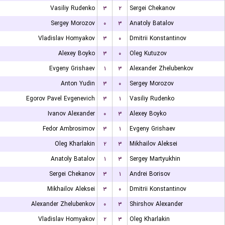
Vasiliy Rudenko
۳
۲
Sergei Chekanov
Sergey Morozov
۰
۳
Anatoly Batalov
Vladislav Homyakov
۳
۰
Dmitrii Konstantinov
Alexey Boyko
۳
۰
Oleg Kutuzov
Evgeny Grishaev
۱
۳
Alexander Zhelubenkov
Anton Yudin
۳
۰
Sergey Morozov
Egorov Pavel Evgenevich
۳
۱
Vasiliy Rudenko
Ivanov Alexander
۰
۳
Alexey Boyko
Fedor Ambrosimov
۳
۱
Evgeny Grishaev
Oleg Kharlakin
۲
۳
Mikhailov Aleksei
Anatoly Batalov
۱
۳
Sergey Martyukhin
Sergei Chekanov
۳
۱
Andrei Borisov
Mikhailov Aleksei
۳
۰
Dmitrii Konstantinov
Alexander Zhelubenkov
۰
۳
Shirshov Alexander
Vladislav Homyakov
۲
۳
Oleg Kharlakin