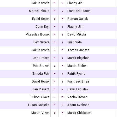
Jakub Stolfa
۳
۲
Plachy Jiri
Marcel Pikous
۳
۰
Frantisek Pusch
Evald Gebek
۲
۳
Roman Guliak
Darin Kryl
۳
۱
Plachy Jiri
Vitezslav Bosak
۳
۱
David Mikula
Petr Sebera
۳
۱
Jiri Louda
Jakub Stolfa
۰
۳
Tomas Janata
Jan Hrabec
۳
۱
Marek Blejchar
Petr Bruzek
۰
۳
Martin Stefek
Zmuda Petr
۳
۰
Patrik Pycha
David Horak
۳
۱
Frantisek Briza
Jan Pleskot
۳
۰
Havel Ladislav
Lubor Sulava
۰
۳
Vaclav Kosar
Lukas Babicka
۳
۲
Adam Svoboda
Martin Vizek
۲
۳
Marek Chlebecek