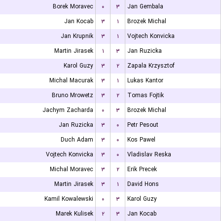
Borek Moravec
۰
۳
Jan Gembala
Jan Kocab
۳
۱
Brozek Michal
Jan Krupnik
۳
۱
Vojtech Konvicka
Martin Jirasek
۱
۳
Jan Ruzicka
Karol Guzy
۳
۲
Zapala Krzysztof
Michal Macurak
۳
۱
Lukas Kantor
Bruno Mrowetz
۳
۲
Tomas Fojtik
Jachym Zacharda
۰
۳
Brozek Michal
Jan Ruzicka
۳
۰
Petr Pesout
Duch Adam
۳
۰
Kos Pawel
Vojtech Konvicka
۳
۰
Vladislav Reska
Michal Moravec
۳
۲
Erik Precek
Martin Jirasek
۳
۱
David Hons
Kamil Kowalewski
۰
۳
Karol Guzy
Marek Kulisek
۲
۳
Jan Kocab