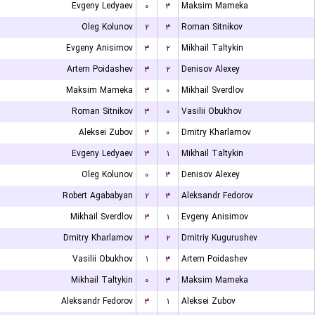
Evgeny Ledyaev
۰
۳
Maksim Mameka
Oleg Kolunov
۲
۳
Roman Sitnikov
Evgeny Anisimov
۳
۲
Mikhail Taltykin
Artem Poidashev
۳
۲
Denisov Alexey
Maksim Mameka
۳
۰
Mikhail Sverdlov
Roman Sitnikov
۳
۰
Vasilii Obukhov
Aleksei Zubov
۳
۰
Dmitry Kharlamov
Evgeny Ledyaev
۳
۱
Mikhail Taltykin
Oleg Kolunov
۰
۳
Denisov Alexey
Robert Agababyan
۲
۳
Aleksandr Fedorov
Mikhail Sverdlov
۳
۱
Evgeny Anisimov
Dmitry Kharlamov
۳
۲
Dmitriy Kugurushev
Vasilii Obukhov
۱
۳
Artem Poidashev
Mikhail Taltykin
۰
۳
Maksim Mameka
Aleksandr Fedorov
۳
۱
Aleksei Zubov