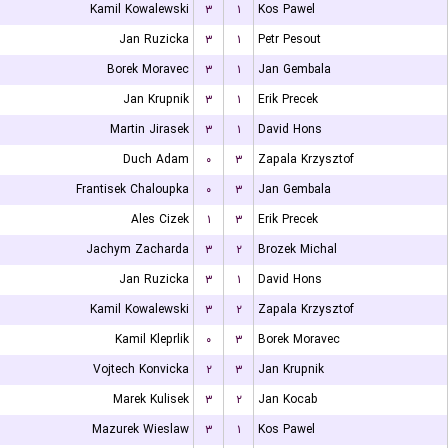
Kamil Kowalewski
۳
۱
Kos Pawel
Jan Ruzicka
۳
۱
Petr Pesout
Borek Moravec
۳
۱
Jan Gembala
Jan Krupnik
۳
۱
Erik Precek
Martin Jirasek
۳
۱
David Hons
Duch Adam
۰
۳
Zapala Krzysztof
Frantisek Chaloupka
۰
۳
Jan Gembala
Ales Cizek
۱
۳
Erik Precek
Jachym Zacharda
۳
۲
Brozek Michal
Jan Ruzicka
۳
۱
David Hons
Kamil Kowalewski
۳
۲
Zapala Krzysztof
Kamil Kleprlik
۰
۳
Borek Moravec
Vojtech Konvicka
۲
۳
Jan Krupnik
Marek Kulisek
۳
۲
Jan Kocab
Mazurek Wieslaw
۳
۱
Kos Pawel