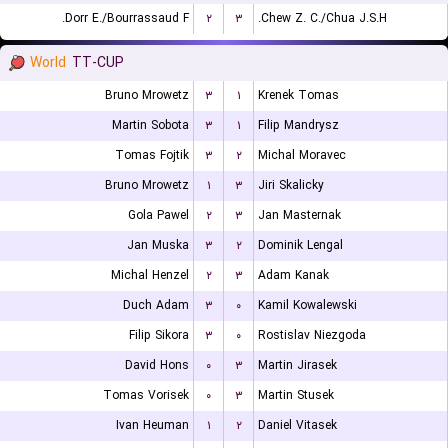
Dorr E./Bourrassaud F.
۲
۳
Chew Z. C./Chua J.S.H.
World
TT-CUP
Bruno Mrowetz
۳
۱
Krenek Tomas
Martin Sobota
۳
۱
Filip Mandrysz
Tomas Fojtik
۳
۲
Michal Moravec
Bruno Mrowetz
۱
۳
Jiri Skalicky
Gola Pawel
۲
۳
Jan Masternak
Jan Muska
۳
۲
Dominik Lengal
Michal Henzel
۲
۳
Adam Kanak
Duch Adam
۳
۰
Kamil Kowalewski
Filip Sikora
۳
۰
Rostislav Niezgoda
David Hons
۰
۳
Martin Jirasek
Tomas Vorisek
۰
۳
Martin Stusek
Ivan Heuman
۱
۲
Daniel Vitasek