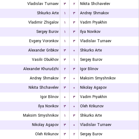
Vladislav Turnaev
۳
۲
Nikita Shchavelev
Shkurko Arte
۱
۳
Andrey Shmakov
Vladimir Zhigalov
۱
۳
Vadim Pryakhin
Sergey Burov
۱
۳
Ilya Novikov
Evgeny Voronkov
۱
۳
Vladislav Turnaev
Alexander Gribkov
۳
۰
Shkurko Arte
Vasilii Obukhov
۳
۱
Sergey Burov
Alexander Khurudzhi
۲
۳
Igor Blinov
Andrey Shmakov
۳
۰
Maksim Smyshnikov
Nikita Shchavelev
۳
۰
Nikolay Agapov
Igor Blinov
۰
۳
Vadim Pryakhin
Ilya Novikov
۳
۰
Oleh Krikunov
Maksim Smyshnikov
۱
۳
Shkurko Arte
Nikolay Agapov
۳
۰
Vladislav Turnaev
Oleh Krikunov
۳
۲
Sergey Burov