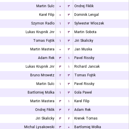
Martin Sulc
۰
۳
Ondrej Fiklik
Karel Filip
۰
۳
Dominik Lengal
Szymon Radlo
۱
۳
Sylwester Wloszek
Lukas Krupnik Jnr
۱
۳
Martin Sobota
Tomas Fojtik
۱
۳
Jiri Skalicky
Martin Mastera
۰
۳
Jan Muska
Adam Rek
۳
۱
Pavel Rissky
Lukas Krupnik Jnr
۳
۱
Richard Jancak
Bruno Mrowetz
۲
۳
Tomas Fojtik
Martin Sulc
۱
۳
Pavel Rissky
Bartlomiej Molka
۱
۳
Gola Pawel
Martin Mastera
۳
۱
Karel Filip
Ondrej Fiklik
۳
۲
Adam Rek
Jiri Skalicky
۳
۲
Krenek Tomas
Michal Lysakowski
۳
۰
Bartlomiej Molka