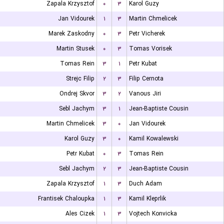
Zapala Krzysztof
۰
۳
Karol Guzy
Jan Vidourek
۱
۳
Martin Chmelicek
Marek Zaskodny
۰
۳
Petr Vicherek
Martin Stusek
۰
۳
Tomas Vorisek
Tomas Rein
۳
۱
Petr Kubat
Strejc Filip
۲
۳
Filip Cernota
Ondrej Skvor
۳
۲
Vanous Jiri
Sebl Jachym
۳
۱
Jean-Baptiste Cousin
Martin Chmelicek
۳
۰
Jan Vidourek
Karol Guzy
۳
۰
Kamil Kowalewski
Petr Kubat
۰
۳
Tomas Rein
Sebl Jachym
۲
۳
Jean-Baptiste Cousin
Zapala Krzysztof
۱
۳
Duch Adam
Frantisek Chaloupka
۱
۳
Kamil Kleprlik
Ales Cizek
۱
۳
Vojtech Konvicka