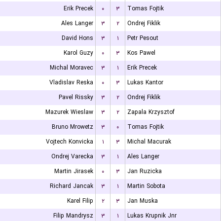
Erik Precek
۰
۳
Tomas Fojtik
Ales Langer
۳
۲
Ondrej Fiklik
David Hons
۳
۱
Petr Pesout
Karol Guzy
۰
۳
Kos Pawel
Michal Moravec
۳
۱
Erik Precek
Vladislav Reska
۰
۳
Lukas Kantor
Pavel Rissky
۳
۲
Ondrej Fiklik
Mazurek Wieslaw
۳
۲
Zapala Krzysztof
Bruno Mrowetz
۳
۰
Tomas Fojtik
Vojtech Konvicka
۱
۳
Michal Macurak
Ondrej Varecka
۳
۱
Ales Langer
Martin Jirasek
۰
۳
Jan Ruzicka
Richard Jancak
۳
۱
Martin Sobota
Karel Filip
۲
۳
Jan Muska
Filip Mandrysz
۳
۱
Lukas Krupnik Jnr