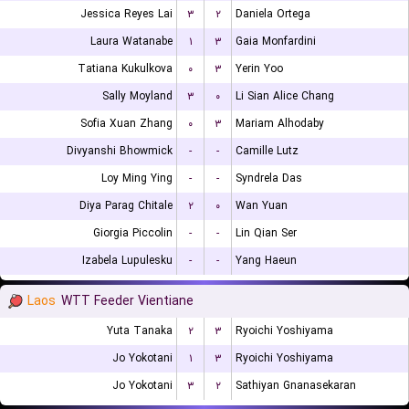
Jessica Reyes Lai
۳
۲
Daniela Ortega
Laura Watanabe
۱
۳
Gaia Monfardini
Tatiana Kukulkova
۰
۳
Yerin Yoo
Sally Moyland
۳
۰
Li Sian Alice Chang
Sofia Xuan Zhang
۰
۳
Mariam Alhodaby
Divyanshi Bhowmick
-
-
Camille Lutz
Loy Ming Ying
-
-
Syndrela Das
Diya Parag Chitale
۲
۰
Wan Yuan
Giorgia Piccolin
-
-
Lin Qian Ser
Izabela Lupulesku
-
-
Yang Haeun
Laos
WTT Feeder Vientiane
Yuta Tanaka
۲
۳
Ryoichi Yoshiyama
Jo Yokotani
۱
۳
Ryoichi Yoshiyama
Jo Yokotani
۳
۲
Sathiyan Gnanasekaran