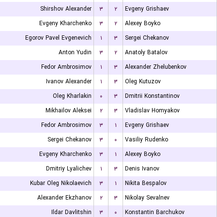
Shirshov Alexander
۳
۲
Evgeny Grishaev
Evgeny Kharchenko
۳
۲
Alexey Boyko
Egorov Pavel Evgenevich
۱
۳
Sergei Chekanov
Anton Yudin
۳
۲
Anatoly Batalov
Fedor Ambrosimov
۱
۳
Alexander Zhelubenkov
Ivanov Alexander
۱
۳
Oleg Kutuzov
Oleg Kharlakin
۰
۳
Dmitrii Konstantinov
Mikhailov Aleksei
۲
۳
Vladislav Homyakov
Fedor Ambrosimov
۳
۱
Evgeny Grishaev
Sergei Chekanov
۳
۰
Vasiliy Rudenko
Evgeny Kharchenko
۳
۱
Alexey Boyko
Dmitriy Lyalichev
۱
۳
Denis Ivanov
Kubar Oleg Nikolaevich
۳
۱
Nikita Bespalov
Alexander Ekzhanov
۲
۳
Nikolay Sevalnev
Ildar Davlitshin
۳
۰
Konstantin Barchukov