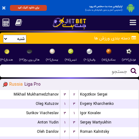
اپلیکیشن جت بت مختص اندروید
برای دانلود کلیک کنید
(دسترسی آسان و بدون فیلترشکن به سایت)
دسته بندی ورزش ها
فوتبال(۱,۲۹۶)
بسکتبال(۱۵۱)
والیبال(۶۰)
تنیس(۱۹۵)
بیسبال(۶۲)
هاکی روی یخ(۲۴)
هندبال(۳۰)
Russia
Liga Pro
Mikhail Mukhamedzhanov
۳
۲
Kogotkov Sergei
Oleg Kutuzov
۱
۳
Evgeny Kharchenko
Surikov Viacheslav
۳
۱
Igor Kovalev
Anton Yudin
۱
۳
Sergey Martyukhin
Oleh Danilov
۲
۳
Roman Kalnitsky