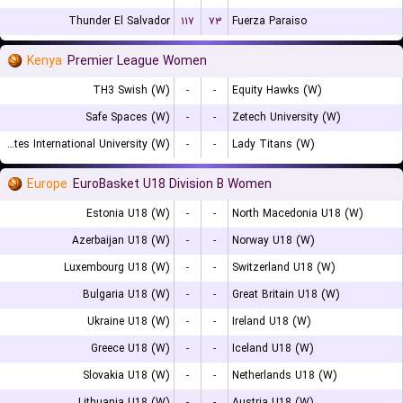
Thunder El Salvador
۱۱۷
۷۳
Fuerza Paraiso
Kenya
Premier League Women
TH3 Swish (W)
-
-
Equity Hawks (W)
Safe Spaces (W)
-
-
Zetech University (W)
United States International University (W)
-
-
Lady Titans (W)
Europe
EuroBasket U18 Division B Women
Estonia U18 (W)
-
-
North Macedonia U18 (W)
Azerbaijan U18 (W)
-
-
Norway U18 (W)
Luxembourg U18 (W)
-
-
Switzerland U18 (W)
Bulgaria U18 (W)
-
-
Great Britain U18 (W)
Ukraine U18 (W)
-
-
Ireland U18 (W)
Greece U18 (W)
-
-
Iceland U18 (W)
Slovakia U18 (W)
-
-
Netherlands U18 (W)
Lithuania U18 (W)
-
-
Austria U18 (W)