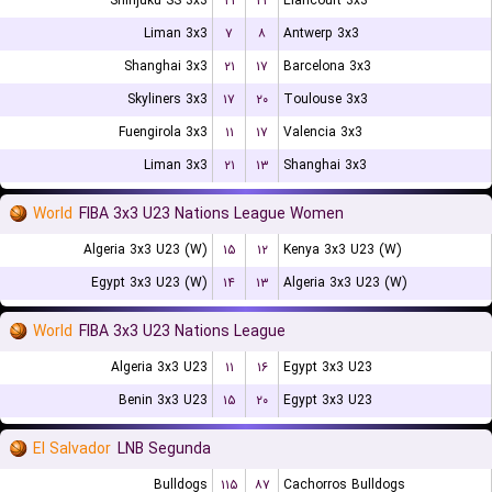
Shinjuku SS 3x3
۲۱
۲۲
Elancourt 3x3
Liman 3x3
۷
۸
Antwerp 3x3
Shanghai 3x3
۲۱
۱۷
Barcelona 3x3
Skyliners 3x3
۱۷
۲۰
Toulouse 3x3
Fuengirola 3x3
۱۱
۱۷
Valencia 3x3
Liman 3x3
۲۱
۱۳
Shanghai 3x3
World
FIBA 3x3 U23 Nations League Women
Algeria 3x3 U23 (W)
۱۵
۱۲
Kenya 3x3 U23 (W)
Egypt 3x3 U23 (W)
۱۴
۱۳
Algeria 3x3 U23 (W)
World
FIBA 3x3 U23 Nations League
Algeria 3x3 U23
۱۱
۱۶
Egypt 3x3 U23
Benin 3x3 U23
۱۵
۲۰
Egypt 3x3 U23
El Salvador
LNB Segunda
Bulldogs
۱۱۵
۸۷
Cachorros Bulldogs