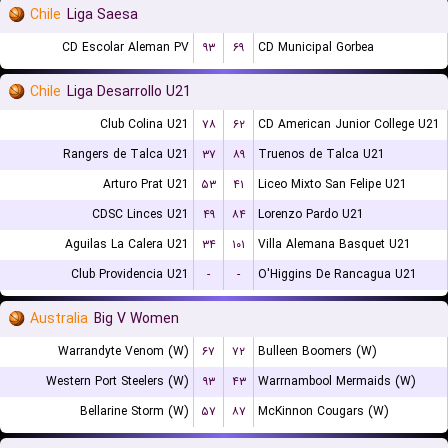
Chile
Liga Saesa
CD Escolar Aleman PV
۹۳
۶۹
CD Municipal Gorbea
Chile
Liga Desarrollo U21
Club Colina U21
۷۸
۶۲
CD American Junior College U21
Rangers de Talca U21
۳۷
۸۹
Truenos de Talca U21
Arturo Prat U21
۵۳
۴۱
Liceo Mixto San Felipe U21
CDSC Linces U21
۴۹
۸۴
Lorenzo Pardo U21
Aguilas La Calera U21
۳۴
۱۰۱
Villa Alemana Basquet U21
Club Providencia U21
-
-
O'Higgins De Rancagua U21
Australia
Big V Women
Warrandyte Venom (W)
۶۷
۷۲
Bulleen Boomers (W)
Western Port Steelers (W)
۹۳
۴۳
Warrnambool Mermaids (W)
Bellarine Storm (W)
۵۷
۸۷
McKinnon Cougars (W)