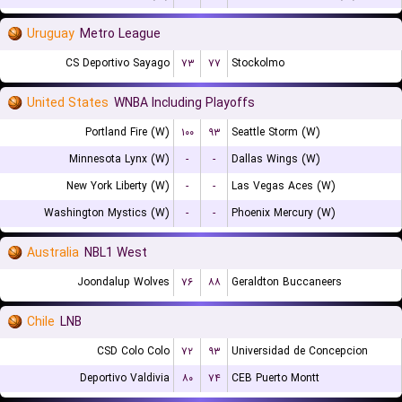
Uruguay
Metro League
CS Deportivo Sayago
۷۳
۷۷
Stockolmo
United States
WNBA Including Playoffs
Portland Fire (W)
۱۰۰
۹۳
Seattle Storm (W)
Minnesota Lynx (W)
-
-
Dallas Wings (W)
New York Liberty (W)
-
-
Las Vegas Aces (W)
Washington Mystics (W)
-
-
Phoenix Mercury (W)
Australia
NBL1 West
Joondalup Wolves
۷۶
۸۸
Geraldton Buccaneers
Chile
LNB
CSD Colo Colo
۷۲
۹۳
Universidad de Concepcion
Deportivo Valdivia
۸۰
۷۴
CEB Puerto Montt