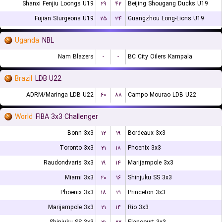
Shanxi Fenjiu Loongs U19
۲۹
۴۲
Beijing Shougang Ducks U19
Fujian Sturgeons U19
۲۵
۳۴
Guangzhou Long-Lions U19
Uganda
NBL
Nam Blazers
-
-
BC City Oilers Kampala
Brazil
LDB U22
ADRM/Maringa LDB U22
۶۰
۸۸
Campo Mourao LDB U22
World
FIBA 3x3 Challenger
Bonn 3x3
۱۲
۱۹
Bordeaux 3x3
Toronto 3x3
۲۱
۱۸
Phoenix 3x3
Raudondvaris 3x3
۱۹
۱۴
Marijampole 3x3
Miami 3x3
۲۰
۱۶
Shinjuku SS 3x3
Phoenix 3x3
۱۸
۲۱
Princeton 3x3
Marijampole 3x3
۲۱
۱۴
Rio 3x3