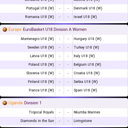
Portugal U18 (W)
-
-
Denmark U18 (W)
Romania U18 (W)
-
-
Israel U18 (W)
Europe
EuroBasket U18 Division A Women
Montenegro U18 (W)
-
-
Hungary U18 (W)
Sweden U18 (W)
-
-
Turkey U18 (W)
Latvia U18 (W)
-
-
Italy U18 (W)
Poland U18 (W)
-
-
Belgium U18 (W)
Slovenia U18 (W)
-
-
Croatia U18 (W)
Finland U18 (W)
-
-
Serbia U18 (W)
France U18 (W)
-
-
Spain U18 (W)
Uganda
Division 1
Tropical Royals
-
-
Nkumba Marines
Diamonds in the Sun
-
-
Livingstone