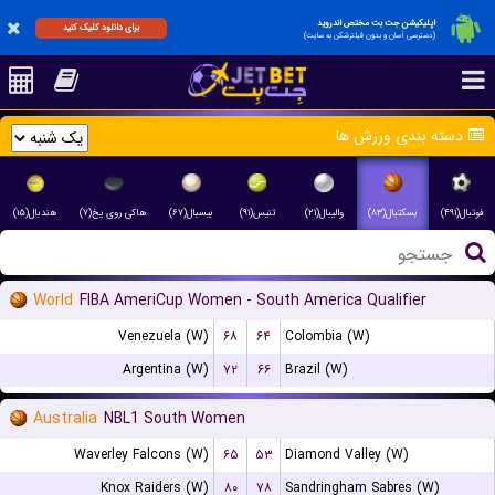
اپلیکیشن جت بت مختص اندروید
برای دانلود کلیک کنید
(دسترسی آسان و بدون فیلترشکن به سایت)
دسته بندی ورزش ها
فوتبال(۴۹۱)
بسکتبال(۸۳)
والیبال(۲۱)
تنیس(۹۱)
بیسبال(۶۷)
هاکی روی یخ(۷)
هندبال(۱۵)
World
FIBA AmeriCup Women - South America Qualifier
Venezuela (W)
۶۸
۶۴
Colombia (W)
Argentina (W)
۷۲
۶۶
Brazil (W)
Australia
NBL1 South Women
Waverley Falcons (W)
۶۵
۵۳
Diamond Valley (W)
Knox Raiders (W)
۸۰
۷۸
Sandringham Sabres (W)