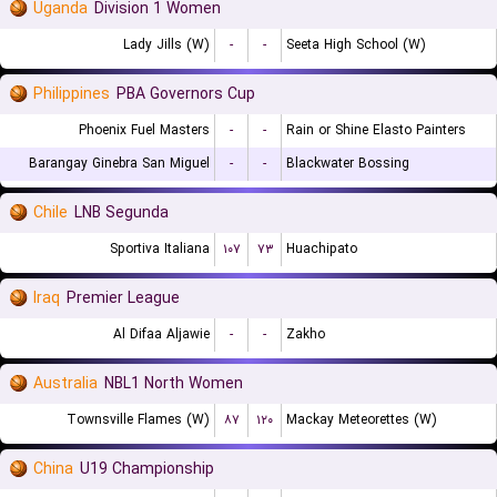
Uganda
Division 1 Women
Lady Jills (W)
-
-
Seeta High School (W)
Philippines
PBA Governors Cup
Phoenix Fuel Masters
-
-
Rain or Shine Elasto Painters
Barangay Ginebra San Miguel
-
-
Blackwater Bossing
Chile
LNB Segunda
Sportiva Italiana
۱۰۷
۷۳
Huachipato
Iraq
Premier League
Al Difaa Aljawie
-
-
Zakho
Australia
NBL1 North Women
Townsville Flames (W)
۸۷
۱۲۰
Mackay Meteorettes (W)
China
U19 Championship