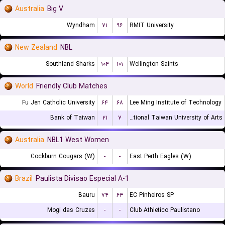
Australia
Big V
Wyndham
۷۱
۹۶
RMIT University
New Zealand
NBL
Southland Sharks
۱۰۴
۱۰۱
Wellington Saints
World
Friendly Club Matches
Fu Jen Catholic University
۶۴
۶۸
Lee Ming Institute of Technology
Bank of Taiwan
۲۱
۷
National Taiwan University of Arts
Australia
NBL1 West Women
Cockburn Cougars (W)
-
-
East Perth Eagles (W)
Brazil
Paulista Divisao Especial A-1
Bauru
۷۴
۶۳
EC Pinheiros SP
Mogi das Cruzes
-
-
Club Athletico Paulistano