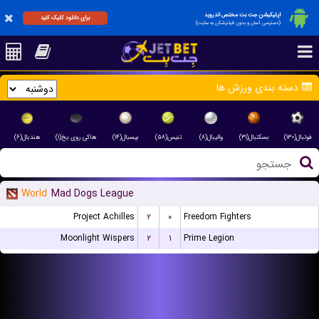
اپلیکیشن جت بت مختص اندروید
برای دانلود کلیک کنید
(دسترسی آسان و بدون فیلترشکن به سایت)
دسته بندی ورزش ها
فوتبال(۱۳۰)
بسکتبال(۳۱)
والیبال(۸)
تنیس(۵۸)
بیسبال(۱۴)
هاکی روی یخ(۱)
هندبال(۶)
World
Mad Dogs League
Project Achilles
۲
۰
Freedom Fighters
Moonlight Wispers
۲
۱
Prime Legion