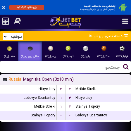
اپلیکیشن جت بت مختص اندروید
برای دانلود کلیک کنید
(دسترسی آسان و بدون فیلترشکن به سایت)
دسته بندی ورزش ها
فوتبال(۱۳۲)
بسکتبال(۳۳)
والیبال(۱۱)
تنیس(۶۲)
بیسبال(۱۳)
هاکی روی یخ(۴)
هندبال(۶)
Russia
Magnitka Open (3x10 min)
Hitrye Lisy
۳
۲
Metkie Strelki
Ledovye Spartantcy
۱
۳
Hitrye Lisy
Metkie Strelki
۱
۲
Stalnye Topory
Stalnye Topory
-
-
Ledovye Spartantcy