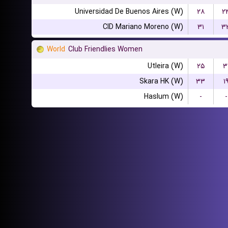
Universidad De Buenos Aires (W)
۲۸
۲
CID Mariano Moreno (W)
۳۱
۳
World
Club Friendlies Women
Utleira (W)
۲۵
۳
Skara HK (W)
۳۳
۱
Haslum (W)
-
-