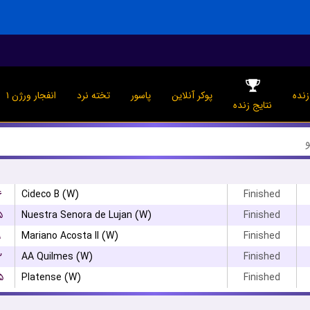
نده
پوکر آنلاین
پاسور
تخته نرد
انفجار ورژن ۱
نتایج زنده
۶
Cideco B (W)
Finished
۵
Nuestra Senora de Lujan (W)
Finished
۹
Mariano Acosta II (W)
Finished
۲
AA Quilmes (W)
Finished
۵
Platense (W)
Finished