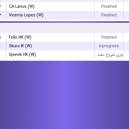
۳
CA Lanus (W)
Finished
۳
Vicente Lopez (W)
Finished
۱
Follo HK (W)
Finished
۹
Skuru IK (W)
inprogress
Gjoevik HK (W)
بازی شروع نشده است