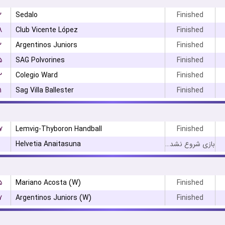
۲
Sedalo
Finished
۸
Club Vicente López
Finished
۲
Argentinos Juniors
Finished
۵
SAG Polvorines
Finished
۲
Colegio Ward
Finished
۱
Sag Villa Ballester
Finished
۷
Lemvig-Thyboron Handball
Finished
Helvetia Anaitasuna
بازی شروع نشده است
۵
Mariano Acosta (W)
Finished
۷
Argentinos Juniors (W)
Finished