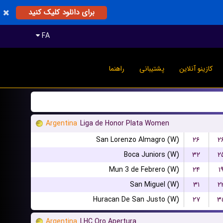
برای دانلود کلیک کنید
FA
کازینو آنلاین
پشتیبانی
راهنما
Argentina
Liga de Honor Plata Women
San Lorenzo Almagro (W)
۲۶
۲
Boca Juniors (W)
۳۲
۲
Mun 3 de Febrero (W)
۲۴
۱
San Miguel (W)
۳۱
۲
Huracan De San Justo (W)
۲۷
۳
Argentina
LHC Oro Apertura