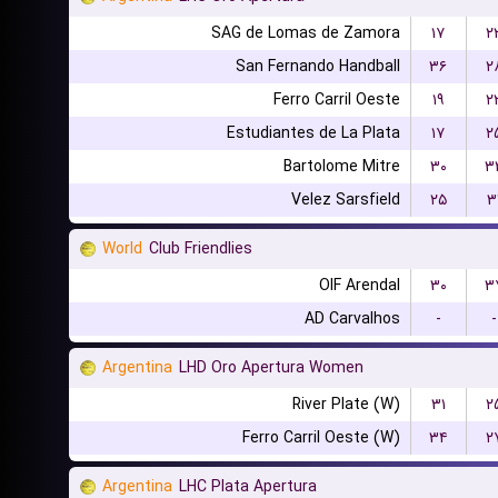
SAG de Lomas de Zamora
۱۷
۲
San Fernando Handball
۳۶
۲
Ferro Carril Oeste
۱۹
۲
Estudiantes de La Plata
۱۷
۲
Bartolome Mitre
۳۰
۳
Velez Sarsfield
۲۵
۳
World
Club Friendlies
OIF Arendal
۳۰
۳
AD Carvalhos
-
-
Argentina
LHD Oro Apertura Women
River Plate (W)
۳۱
۲
Ferro Carril Oeste (W)
۳۴
۲
Argentina
LHC Plata Apertura