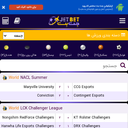
اپلیکیشن جت بت مختص اندروید
برای دانلود کلیک کنید
(دسترسی آسان و بدون فیلترشکن به سایت)
دسته بندی ورزش ها
فوتبال(۲۸۸)
بسکتبال(۶۸)
والیبال(۳۰)
تنیس(۲۲۶)
بیسبال(۵۳)
هاکی روی یخ(۲۸)
هندبال(۱۴)
World
NACL Summer
Maryville University
۲
۱
CCG Esports
Conviction
۲
۰
Contingent Esports
World
LCK Challenger League
Nongshim RedForce Challengers
۲
۰
KT Rolster Challengers
Hanwha Life Esports Challengers
۲
۱
DRX Challengers