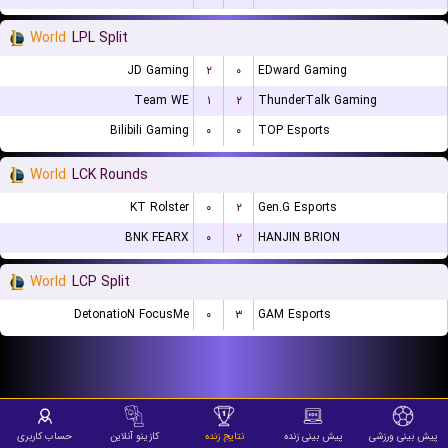
World
LPL Split
JD Gaming
۲
۰
EDward Gaming
Team WE
۱
۲
ThunderTalk Gaming
Bilibili Gaming
۰
۰
TOP Esports
World
LCK Rounds
KT Rolster
۰
۲
Gen.G Esports
BNK FEARX
۰
۲
HANJIN BRION
World
LCP Split
DetonatioN FocusMe
۰
۳
GAM Esports
پیش بینی ورزشی
پیش بینی زنده
نتایج زنده
کازینو آنلاین
حساب کاربری