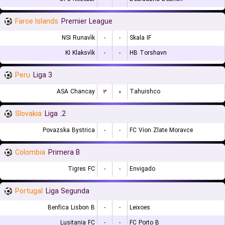
Faroe Islands
Premier League
NSI Runavík
-
-
Skala IF
KI Klaksvík
-
-
HB Torshavn
Peru
Liga 3
ASA Chancay
۳
۰
Tahuishco
Slovakia
2. Liga
Povazska Bystrica
-
-
FC Vion Zlate Moravce
Colombia
Primera B
Tigres FC
-
-
Envigado
Portugal
Liga Segunda
Benfica Lisbon B
-
-
Leixoes
Lusitania FC
-
-
FC Porto B