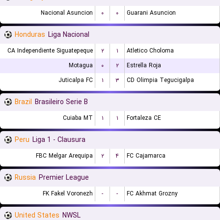
Nacional Asuncion
۰
۰
Guarani Asuncion
Honduras
Liga Nacional
CA Independiente Siguatepeque
۲
۱
Atletico Choloma
Motagua
۰
۲
Estrella Roja
Juticalpa FC
۱
۳
CD Olimpia Tegucigalpa
Brazil
Brasileiro Serie B
Cuiaba MT
۱
۱
Fortaleza CE
Peru
Liga 1 - Clausura
FBC Melgar Arequipa
۲
۴
FC Cajamarca
Russia
Premier League
FK Fakel Voronezh
-
-
FC Akhmat Grozny
United States
NWSL