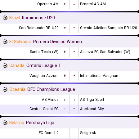
Operario AM
۴
۰
Penarol AC AM
Brazil
Roraimense U20
Sao Raimundo RR U20
۲
۲
Gremio Atletico Sampaio RR U20
El Salvador
Primera Division Women
Santa Tecla (W)
۴
۲
Alianza FC San Salvador (W)
Canada
Ontario League 1
Vaughan Azzurri
۴
۲
International Vaughan
Oceania
OFC Champions League
AS Venus
۰
۱
AS Tiga Sport
Central Coast FC
۱
۲
Auckland City
Belarus
Pershaya Liga
FC Gomel 2
-
-
Soligorsk