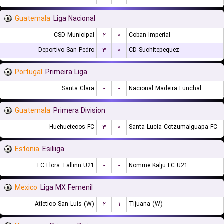
Guatemala
Liga Nacional
CSD Municipal
۲
۰
Coban Imperial
Deportivo San Pedro
۳
۰
CD Suchitepequez
Portugal
Primeira Liga
Santa Clara
-
-
Nacional Madeira Funchal
Guatemala
Primera Division
Huehuetecos FC
۳
۰
Santa Lucia Cotzumalguapa FC
Estonia
Esiliiga
FC Flora Tallinn U21
-
-
Nomme Kalju FC U21
Mexico
Liga MX Femenil
Atletico San Luis (W)
۲
۱
Tijuana (W)