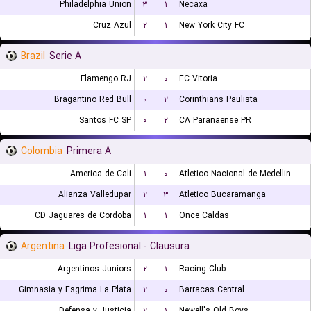
Philadelphia Union
۳
۱
Necaxa
Cruz Azul
۲
۱
New York City FC
Brazil
Serie A
Flamengo RJ
۲
۰
EC Vitoria
Bragantino Red Bull
۰
۲
Corinthians Paulista
Santos FC SP
۰
۲
CA Paranaense PR
Colombia
Primera A
America de Cali
۱
۰
Atletico Nacional de Medellin
Alianza Valledupar
۲
۳
Atletico Bucaramanga
CD Jaguares de Cordoba
۱
۱
Once Caldas
Argentina
Liga Profesional - Clausura
Argentinos Juniors
۲
۱
Racing Club
Gimnasia y Esgrima La Plata
۲
۰
Barracas Central
Defensa y Justicia
۲
۱
Newell's Old Boys