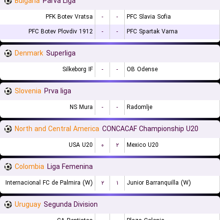
Bulgaria
Parva Liga
PFK Botev Vratsa
-
-
PFC Slavia Sofia
PFC Botev Plovdiv 1912
-
-
PFC Spartak Varna
Denmark
Superliga
Silkeborg IF
-
-
OB Odense
Slovenia
Prva liga
NS Mura
-
-
Radomlje
North and Central America
CONCACAF Championship U20
USA U20
۰
۲
Mexico U20
Colombia
Liga Femenina
Internacional FC de Palmira (W)
۲
۱
Junior Barranquilla (W)
Uruguay
Segunda Division