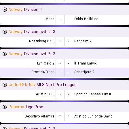
Norway
1. Division
Moss
-
-
Odds Ballklubb
Norway
3. Division avd. 2
Rosenborg BK II
-
-
Ranheim 2
Norway
3. Division avd. 6
Lyn Oslo 2
-
-
IF Fram Larvik
Droebak/Frogn
-
-
Sandefjord 2
United States
MLS Next Pro League
Austin FC II
۱
۰
Sporting Kansas City II
Panama
Liga Prom
Deportivo Altamira
۲
۱
Atletico Junior de David