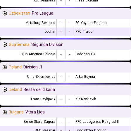
CA Rentistas
-
-
Plaza Colonia
Uzbekistan
Pro League
Metallurg Bekobod
-
-
FC Yaypan Fergana
Lochin
-
-
PFC Terdu
Guatemala
Segunda Division
Club America Salcaja
۰
۰
Cabrican FC
Poland
1. Division
Unia Skierniewice
-
-
Arka Gdynia
Iceland
Besta deild karla
Fram Reykjavik
-
-
KR Reykjavik
Bulgaria
Vtora Liga
Beroe Stara Zagora
-
-
PFC Ludogorets Razgrad II
OFC Nesebar
-
-
Dobrudzha Dobrich