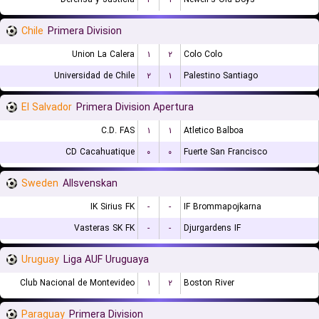
Chile
Primera Division
Union La Calera
۱
۲
Colo Colo
Universidad de Chile
۲
۱
Palestino Santiago
El Salvador
Primera Division Apertura
C.D. FAS
۱
۱
Atletico Balboa
CD Cacahuatique
۰
۰
Fuerte San Francisco
Sweden
Allsvenskan
IK Sirius FK
-
-
IF Brommapojkarna
Vasteras SK FK
-
-
Djurgardens IF
Uruguay
Liga AUF Uruguaya
Club Nacional de Montevideo
۱
۲
Boston River
Paraguay
Primera Division