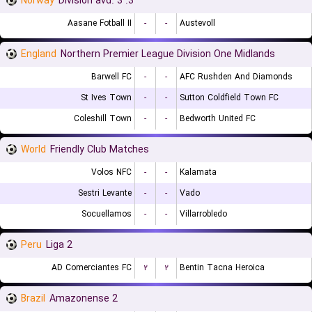
Norway
3. Division avd. 3
Aasane Fotball II
-
-
Austevoll
England
Northern Premier League Division One Midlands
Barwell FC
-
-
AFC Rushden And Diamonds
St Ives Town
-
-
Sutton Coldfield Town FC
Coleshill Town
-
-
Bedworth United FC
World
Friendly Club Matches
Volos NFC
-
-
Kalamata
Sestri Levante
-
-
Vado
Socuellamos
-
-
Villarrobledo
Peru
Liga 2
AD Comerciantes FC
۲
۲
Bentin Tacna Heroica
Brazil
Amazonense 2