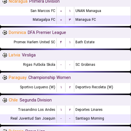
Nicaragua
Primera Division
San Marcos FC
۰
۱
UNAN Managua
Matagalpa FC
۰
۳
Managua FC
Dominica
DFA Premier League
Promex Harlem United SC
۴
۱
Bath Estate
Latvia
Virsliga
Rigas Futbola Skola
-
-
SC Grobinas
Paraguay
Championship Women
Sportivo Luqueno (W)
۱
۲
Deportivo Recoleta (W)
Chile
Segunda Division
Trasandino Los Andes
۱
۲
Deportes Linares
Real Juventud San Joaquin
-
-
Santiago Morning