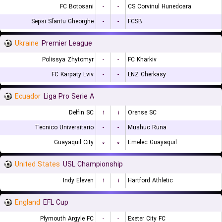
FC Botosani
-
-
CS Corvinul Hunedoara
Sepsi Sfantu Gheorghe
-
-
FCSB
Ukraine
Premier League
Polissya Zhytomyr
-
-
FC Kharkiv
FC Karpaty Lviv
-
-
LNZ Cherkasy
Ecuador
Liga Pro Serie A
Delfin SC
۱
۱
Orense SC
Tecnico Universitario
-
-
Mushuc Runa
Guayaquil City
۰
۰
Emelec Guayaquil
United States
USL Championship
Indy Eleven
۱
۱
Hartford Athletic
England
EFL Cup
Plymouth Argyle FC
-
-
Exeter City FC