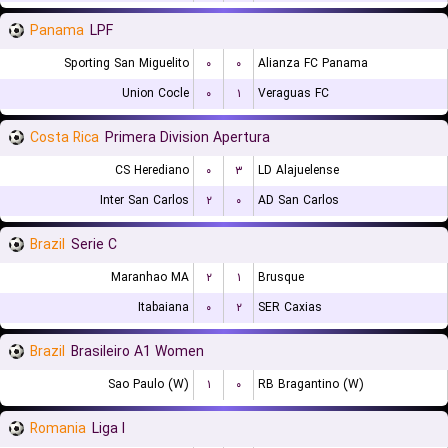
Panama
LPF
Sporting San Miguelito
۰
۰
Alianza FC Panama
Union Cocle
۰
۱
Veraguas FC
Costa Rica
Primera Division Apertura
CS Herediano
۰
۳
LD Alajuelense
Inter San Carlos
۲
۰
AD San Carlos
Brazil
Serie C
Maranhao MA
۲
۱
Brusque
Itabaiana
۰
۲
SER Caxias
Brazil
Brasileiro A1 Women
Sao Paulo (W)
۱
۰
RB Bragantino (W)
Romania
Liga I