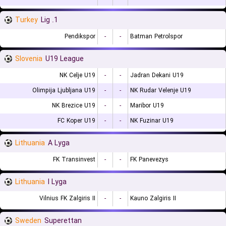
Turkey
1. Lig
Pendikspor
-
-
Batman Petrolspor
Slovenia
U19 League
NK Celje U19
-
-
Jadran Dekani U19
Olimpija Ljubljana U19
-
-
NK Rudar Velenje U19
NK Brezice U19
-
-
Maribor U19
FC Koper U19
-
-
NK Fuzinar U19
Lithuania
A Lyga
FK Transinvest
-
-
FK Panevezys
Lithuania
I Lyga
Vilnius FK Zalgiris II
-
-
Kauno Zalgiris II
Sweden
Superettan