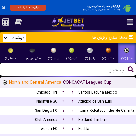
اپلیکیشن جت بت مختص اندروید
برای دانلود کلیک کنید
(دسترسی آسان و بدون فیلترشکن به سایت)
دسته بندی ورزش ها
فوتبال(۱۳۱)
بسکتبال(۳۱)
والیبال(۹)
تنیس(۶۰)
بیسبال(۱۳)
هاکی روی یخ(۲)
هندبال(۶)
North and Central America
CONCACAF Leagues Cup
Chicago Fire
۳
۱
Santos Laguna Mexico
Nashville SC
۴
۱
Atletico de San Luis
San Diego FC
۱
۰
Club Tijuana Xoloitzcuintles de Caliente
Club America
۳
۱
Portland Timbers
Austin FC
۳
۰
Puebla