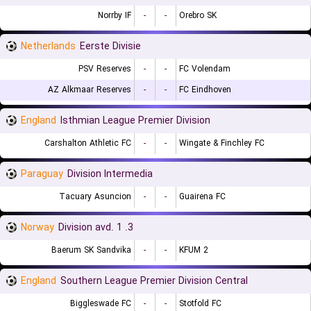
Norrby IF
-
-
Orebro SK
Netherlands
Eerste Divisie
PSV Reserves
-
-
FC Volendam
AZ Alkmaar Reserves
-
-
FC Eindhoven
England
Isthmian League Premier Division
Carshalton Athletic FC
-
-
Wingate & Finchley FC
Paraguay
Division Intermedia
Tacuary Asuncion
-
-
Guairena FC
Norway
3. Division avd. 1
Baerum SK Sandvika
-
-
KFUM 2
England
Southern League Premier Division Central
Biggleswade FC
-
-
Stotfold FC