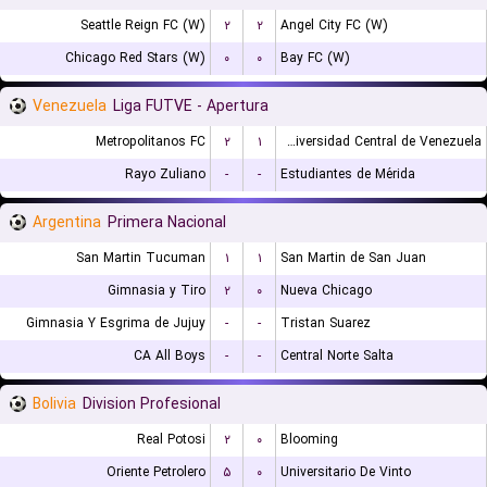
Seattle Reign FC (W)
۲
۲
Angel City FC (W)
Chicago Red Stars (W)
۰
۰
Bay FC (W)
Venezuela
Liga FUTVE - Apertura
Metropolitanos FC
۲
۱
Universidad Central de Venezuela
Rayo Zuliano
-
-
Estudiantes de Mérida
Argentina
Primera Nacional
San Martin Tucuman
۱
۱
San Martin de San Juan
Gimnasia y Tiro
۲
۰
Nueva Chicago
Gimnasia Y Esgrima de Jujuy
-
-
Tristan Suarez
CA All Boys
-
-
Central Norte Salta
Bolivia
Division Profesional
Real Potosi
۲
۰
Blooming
Oriente Petrolero
۵
۰
Universitario De Vinto